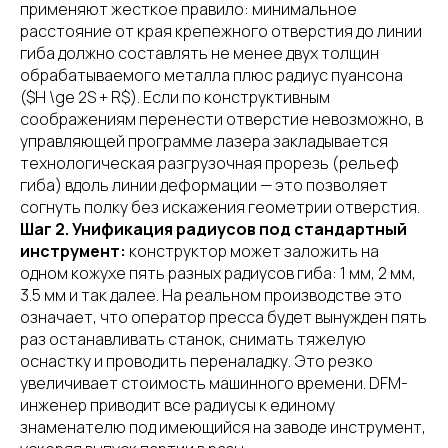
применяют жесткое правило: минимальное
расстояние от края крепежного отверстия до линии
гиба должно составлять не менее двух толщин
обрабатываемого металла плюс радиус пуансона
($H \ge 2S + R$). Если по конструктивным
соображениям перенести отверстие невозможно, в
управляющей программе лазера закладывается
технологическая разгрузочная прорезь (рельеф
гиба) вдоль линии деформации — это позволяет
согнуть полку без искажения геометрии отверстия.
Шаг 2. Унификация радиусов под стандартный
инструмент:
конструктор может заложить на
одном кожухе пять разных радиусов гиба: 1 мм, 2 мм,
3.5 мм и так далее. На реальном производстве это
означает, что оператор пресса будет вынужден пять
раз останавливать станок, снимать тяжелую
оснастку и проводить переналадку. Это резко
увеличивает стоимость машинного времени. DFM-
инженер приводит все радиусы к единому
знаменателю под имеющийся на заводе инструмент,