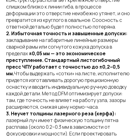
конструктор располагает крепежное отверстие
слишком близко к линии гиба, в процессе
деформации это отверстие неизбежно утянет, и оно
превратится из круглого в овальное. Соосность с
ответной деталью будет полностью потеряна.
2. Избыточная точность и завышенные допуски:
закладывание на габаритные линейные размеры
сварной рамы или согнутого кожуха допуска в
пределах
±0,05 мм — это экономическое
преступление. Стандартный листогибочный
пресс ЧПУ работает с точностью до ±0,2–0,5
мм.
Чтобы выдержать «сотки» на листе, исполнителю
придется изготавливать дорогую прецизионную
оснастку и вводить индивидуальную ручную доводку
каждой детали. Метод DFM оптимизирует допуски:
там, где точность не влияет на работу узла, зазоры
расширяются, снижая цену нормо-часа.
3. Неучет толщины лазерного реза (керфа):
лазерный луч имеет физическую толщину пятна
расплава (около 0.2–0.3 мм в зависимости от
фокусировки и мощности). Если проектировать