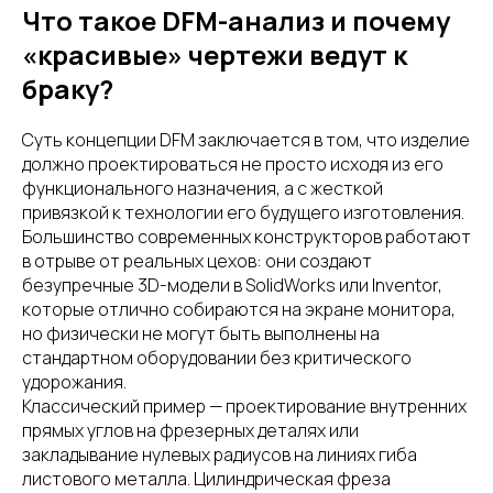
Что такое DFM-анализ и почему
«красивые» чертежи ведут к
браку?
Суть концепции DFM заключается в том, что изделие
должно проектироваться не просто исходя из его
функционального назначения, а с жесткой
привязкой к технологии его будущего изготовления.
Большинство современных конструкторов работают
в отрыве от реальных цехов: они создают
безупречные 3D-модели в SolidWorks или Inventor,
которые отлично собираются на экране монитора,
но физически не могут быть выполнены на
стандартном оборудовании без критического
удорожания.
Классический пример — проектирование внутренних
прямых углов на фрезерных деталях или
закладывание нулевых радиусов на линиях гиба
листового металла. Цилиндрическая фреза