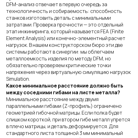
DFM-анализ отвечает в первую очередь за
технологичность и собираемость: способность
станков изготовить деталь с минимальными
затратами. Проверка прочности — это отдельный
этап инжиниринга, который называется FEA (Finite
Element Analysis) или конечно-элементный расчет
нагрузок. В нашем конструкторском бюро эти две
системы работают в синергии: мы облегчаем
металлоемкость изделия по методу DFM, но
обязательно проверяем критические точки
напряжения через виртуальную симуляцию нагрузок
Simulation.
Какое минимальное расстояние должно быть
между соседними гибами на листе металла?
Минимальное расстояние между двумя
параллельными гибами (Z-профиль) ограничено
геометрией гибочной матрицы. Если полка будет
слишком короткой, при втором гибе металл упрется
в плечо матрицы, и деталь деформируется. Для
стандартного листа толщиной 3 мм минимальный