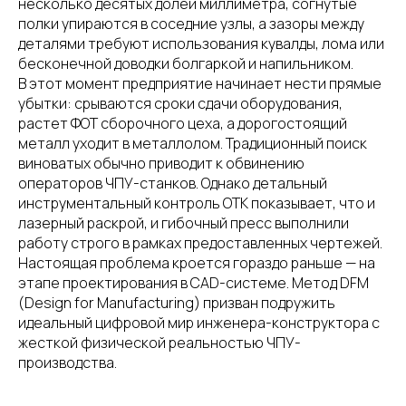
несколько десятых долей миллиметра, согнутые
полки упираются в соседние узлы, а зазоры между
деталями требуют использования кувалды, лома или
бесконечной доводки болгаркой и напильником.
В этот момент предприятие начинает нести прямые
убытки: срываются сроки сдачи оборудования,
растет ФОТ сборочного цеха, а дорогостоящий
металл уходит в металлолом. Традиционный поиск
виноватых обычно приводит к обвинению
операторов ЧПУ-станков. Однако детальный
инструментальный контроль ОТК показывает, что и
лазерный раскрой, и гибочный пресс выполнили
работу строго в рамках предоставленных чертежей.
Настоящая проблема кроется гораздо раньше — на
этапе проектирования в CAD-системе. Метод DFM
(Design for Manufacturing) призван подружить
идеальный цифровой мир инженера-конструктора с
жесткой физической реальностью ЧПУ-
производства.