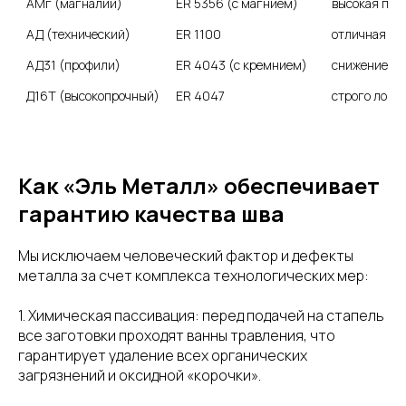
АМг (магналий)
ER 5356 (с магнием)
высокая про
АД (технический)
ER 1100
отличная пл
АД31 (профили)
ER 4043 (с кремнием)
снижение ри
Д16Т (высокопрочный)
ER 4047
строго лока
Как «Эль Металл» обеспечивает
гарантию качества шва
Мы исключаем человеческий фактор и дефекты
металла за счет комплекса технологических мер:
1. Химическая пассивация: перед подачей на стапель
все заготовки проходят ванны травления, что
гарантирует удаление всех органических
загрязнений и оксидной «корочки».