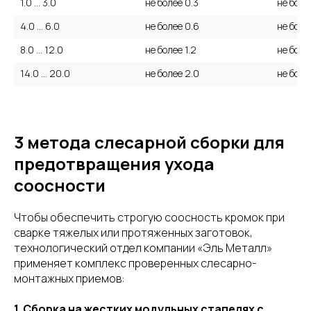
1.0 ... 3.0
не более 0.3
не боле
4.0 ... 6.0
не более 0.6
не боле
8.0 ... 12.0
не более 1.2
не боле
14.0 ... 20.0
не более 2.0
не более
3 метода слесарной сборки для
предотвращения ухода
соосности
Чтобы обеспечить строгую соосность кромок при
сварке тяжелых или протяженных заготовок,
технологический отдел компании «Эль Металл»
применяет комплекс проверенных слесарно-
монтажных приемов:
1. Сборка на жестких модульных стапелях с