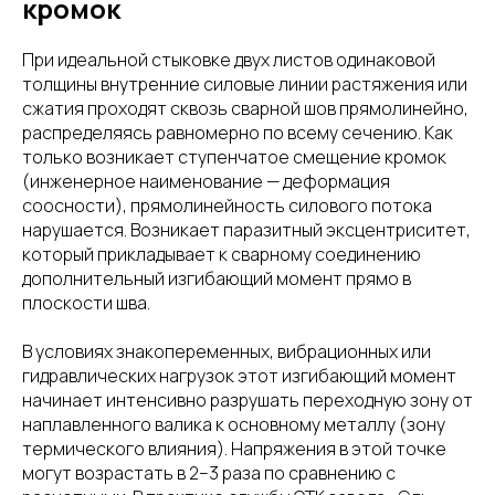
кромок
При идеальной стыковке двух листов одинаковой
толщины внутренние силовые линии растяжения или
сжатия проходят сквозь сварной шов прямолинейно,
распределяясь равномерно по всему сечению. Как
только возникает ступенчатое смещение кромок
(инженерное наименование — деформация
соосности), прямолинейность силового потока
нарушается. Возникает паразитный эксцентриситет,
который прикладывает к сварному соединению
дополнительный изгибающий момент прямо в
плоскости шва.
В условиях знакопеременных, вибрационных или
гидравлических нагрузок этот изгибающий момент
начинает интенсивно разрушать переходную зону от
наплавленного валика к основному металлу (зону
термического влияния). Напряжения в этой точке
могут возрастать в 2–3 раза по сравнению с