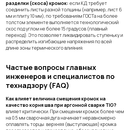
разделки (скоса) кромок:
если КД требует
соединить листы разной толщины (например, лист 6
мм и плиту 10 мм), по требованиям ГОСТа на более
толстом элементе выполняется технологический
скос под углом не более 15 градусов (плавный
переход). Это позволяет ликвидировать ступеньку и
распределить изгибающие напряжения по всей
длине зоны термического влияния.
Частые вопросы главных
инженеров и специалистов по
технадзору (FAQ)
Как влияет величина смещения кромок на
качество корня шва при аргонной сварке TIG?
влияет критически. При смещении кромок более чем
на 0.5 мм сварочная дуга начинает неравномерно
оплавлять торцы: верхняя (выступающая) кромка