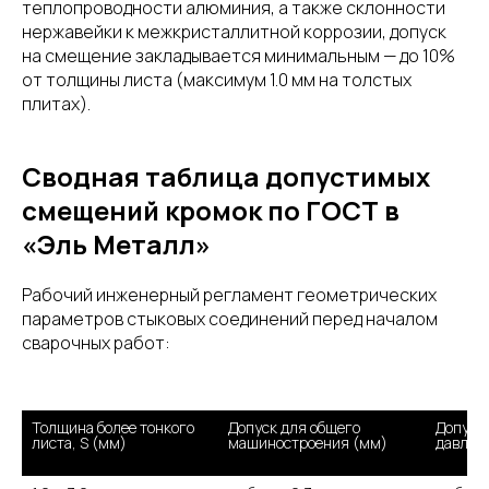
теплопроводности алюминия, а также склонности
нержавейки к межкристаллитной коррозии, допуск
на смещение закладывается минимальным — до 10%
от толщины листа (максимум 1.0 мм на толстых
плитах).
Сводная таблица допустимых
смещений кромок по ГОСТ в
«Эль Металл»
Рабочий инженерный регламент геометрических
параметров стыковых соединений перед началом
сварочных работ:
Толщина более тонкого 
Допуск для общего 
Допуск 
листа, S (мм)
машиностроения (мм)
давлен