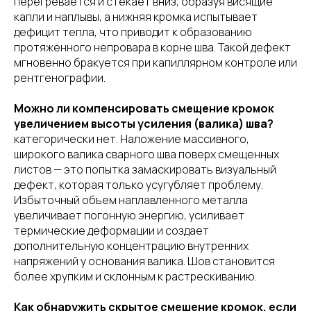
перегревается и стекает вниз, образуя висящие
капли и наплывы, а нижняя кромка испытывает
дефицит тепла, что приводит к образованию
протяженного непровара в корне шва. Такой дефект
мгновенно бракуется при капиллярном контроле или
рентгенографии.
Можно ли компенсировать смещение кромок
увеличением высоты усиления (валика) шва?
категорически нет. Наложение массивного,
широкого валика сварного шва поверх смещенных
листов — это попытка замаскировать визуальный
дефект, которая только усугубляет проблему.
Избыточный объем наплавленного металла
увеличивает погонную энергию, усиливает
термические деформации и создает
дополнительную концентрацию внутренних
напряжений у основания валика. Шов становится
более хрупким и склонным к растрескиванию.
Как обнаружить скрытое смещение кромок, если