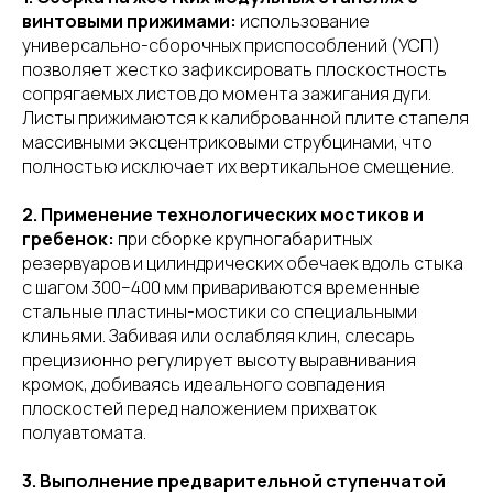
винтовыми прижимами:
использование
универсально-сборочных приспособлений (УСП)
позволяет жестко зафиксировать плоскостность
сопрягаемых листов до момента зажигания дуги.
Листы прижимаются к калиброванной плите стапеля
массивными эксцентриковыми струбцинами, что
полностью исключает их вертикальное смещение.
2. Применение технологических мостиков и
гребенок:
при сборке крупногабаритных
резервуаров и цилиндрических обечаек вдоль стыка
с шагом 300–400 мм привариваются временные
стальные пластины-мостики со специальными
клиньями. Забивая или ослабляя клин, слесарь
прецизионно регулирует высоту выравнивания
кромок, добиваясь идеального совпадения
плоскостей перед наложением прихваток
полуавтомата.
3. Выполнение предварительной ступенчатой