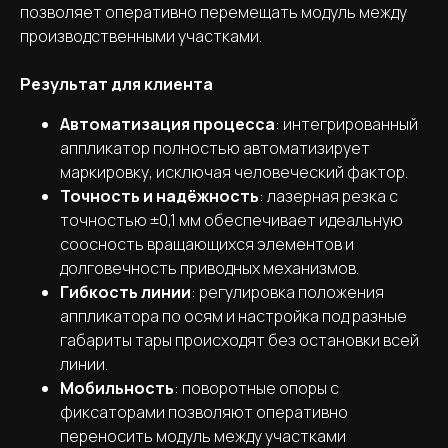
позволяет оперативно перемещать модуль между
производственными участками.
Результат для клиента
Автоматизация процесса
: интегрированный
аппликатор полностью автоматизирует
маркировку, исключая человеческий фактор.
Точность и надёжность
: лазерная резка с
точностью ±0,1 мм обеспечивает идеальную
соосность вращающихся элементов и
долговечность приводных механизмов.
Гибкость линии
: регулировка положения
аппликатора по осям и настройка под разные
габариты тары происходят без остановки всей
линии.
Мобильность
: поворотные опоры с
фиксаторами позволяют оперативно
переносить модуль между участками