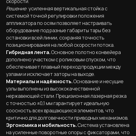
скорости.
Решение
: усиленная вертикальная стойка с
системой точной регулировки положения
аппликатора по осям позволяет настраивать
оборудование под разные габариты тары без
остановки всей линии, сохраняя точность
позиционирования на любой скорости потока.
Гибридная лента.
Основное полотно конвейера
дополнено участком с роликовым спуском, что
обеспечивает плавный переход продукции между
узлами и исключает заторы на выходе.
Материалы и надёжность.
Основание и несущие
узлы выполнены из высококачественной
нержавеющей стали. Прецизионная лазерная резка
с точностью ±0,1 мм гарантирует идеальную
соосность всех вращающихся элементов, что
критично для долговечности приводных механизмов.
Эргономика и мобильность.
Система установлена
на усиленные поворотные опоры с фиксаторами, что