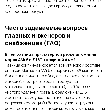
не давая им кристаллизоваться на торце заготовки,
и одновременно защищает кромку от окисления
кислородом воздуха.
Часто задаваемые вопросы
главных инженеров и
снабженцев (FAQ)
В чем разница при лазерной резке алюминия
марок АМг6 и Д16Т толщиной 4 мм?
Разница критична и кроется в химическом составе
сплавов. Магналий АМг6 содержит до 6% магния, он
более пластичен, но обладает высокой вязкостью в
жидкой фазе: при его резке требуется
максимальное давление азота (до 20 бар) для
чистого удаления грата. Дюралюминий Д16Т —
жесткий, термоупрочненный сплав с высоким
содержанием меди. Он более хрупок под лучом,
режется с идеально гладкой кромкой и минимальным