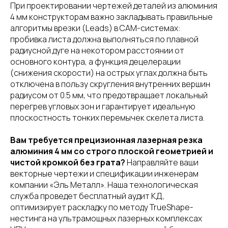
При проектировании чертежей деталей из алюминия
4 мм конструкторам важно закладывать правильные
алгоритмы врезки (Leads) в CAM-системах:
пробивка листа должна выполняться по плавной
радиусной дуге на некотором расстоянии от
основного контура, а функция децелерации
(снижения скорости) на острых углах должна быть
отключена в пользу скругления внутренних вершин
радиусом от 0.5 мм, что предотвращает локальный
перегрев угловых зон и гарантирует идеальную
плоскостность тонких перемычек скелета листа.
Вам требуется прецизионная лазерная резка
алюминия 4 мм со строго плоской геометрией и
чистой кромкой без грата?
Направляйте ваши
векторные чертежи и спецификации инженерам
компании «Эль Металл». Наша технологическая
служба проведет бесплатный аудит КД,
оптимизирует раскладку по методу TrueShape-
нестинга на ультрамощных лазерных комплексах