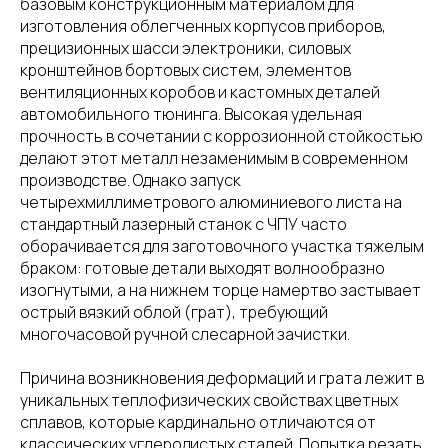
базовым конструкционным материалом для
изготовления облегченных корпусов приборов,
прецизионных шасси электроники, силовых
кронштейнов бортовых систем, элементов
вентиляционных коробов и кастомных деталей
автомобильного тюнинга. Высокая удельная
прочность в сочетании с коррозионной стойкостью
делают этот металл незаменимым в современном
производстве. Однако запуск
четырехмиллиметрового алюминиевого листа на
стандартный лазерный станок с ЧПУ часто
оборачивается для заготовочного участка тяжелым
браком: готовые детали выходят волнообразно
изогнутыми, а на нижнем торце намертво застывает
острый вязкий облой (грат), требующий
многочасовой ручной слесарной зачистки.
Причина возникновения деформаций и грата лежит в
уникальных теплофизических свойствах цветных
сплавов, которые кардинально отличаются от
классических углеродистых сталей. Попытка резать