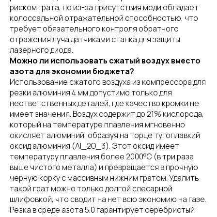
риском грата, но из-за присутствия меди обладает
колоссальной отражательной способностью, что
требует обязательного контроля обратного
отражения луча датчиками станка для защиты
лазерного диода.
Можно ли использовать сжатый воздух вместо
азота для экономии бюджета?
Использование сжатого воздуха из компрессора для
резки алюминия 4 мм допустимо только для
неответственных деталей, где качество кромки не
имеет значения. Воздух содержит до 21% кислорода,
который на температуре плавления мгновенно
окисляет алюминий, образуя на торце тугоплавкий
оксид алюминия (Al_2O_3). Этот оксид имеет
температуру плавления более 2000°C (в три раза
выше чистого металла) и превращается в прочную
черную корку с массивным нижним гратом. Удалить
такой грат можно только долгой слесарной
шлифовкой, что сводит на нет всю экономию на газе.
Резка в среде азота 5.0 гарантирует серебристый