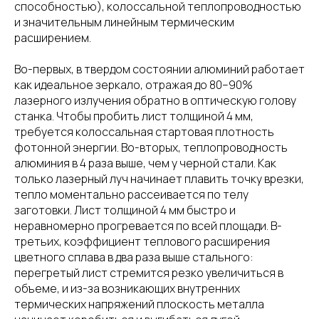
способностью), колоссальной теплопроводностью
и значительным линейным термическим
расширением.
Во-первых, в твердом состоянии алюминий работает
как идеальное зеркало, отражая до 80–90%
лазерного излучения обратно в оптическую голову
станка. Чтобы пробить лист толщиной 4 мм,
требуется колоссальная стартовая плотность
фотонной энергии. Во-вторых, теплопроводность
алюминия в 4 раза выше, чем у черной стали. Как
только лазерный луч начинает плавить точку врезки,
тепло моментально рассеивается по телу
заготовки. Лист толщиной 4 мм быстро и
неравномерно прогревается по всей площади. В-
третьих, коэффициент теплового расширения
цветного сплава в два раза выше стального:
перегретый лист стремится резко увеличиться в
объеме, и из-за возникающих внутренних
термических напряжений плоскость металла