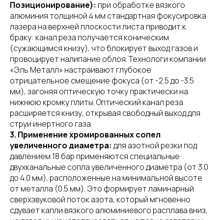
Позиционирование):
при обработке вязкого
алюминия толщиной 4 мм стандартная фокусировка
лазера на верхней плоскости листа приводит к
браку: канал реза получается коническим
(сужающимся книзу), что блокирует выход газов и
провоцирует налипание облоя. Технологи компании
«Эль Металл» настраивают глубокое
отрицательное смещение фокуса (от -2.5 до -3.5
мм), загоняя оптическую точку практически на
нижнюю кромку плиты. Оптический канал реза
расширяется книзу, открывая свободный выход для
струи инертного газа.
3. Применение хромированных сопел
увеличенного диаметра:
для азотной резки под
давлением 18 бар применяются специальные
двухканальные сопла увеличенного диаметра (от 3.0
до 4.0 мм), расположенные на минимальной высоте
от металла (0.5 мм). Это формирует ламинарный
сверхзвуковой поток азота, который мгновенно
сдувает капли вязкого алюминиевого расплава вниз,