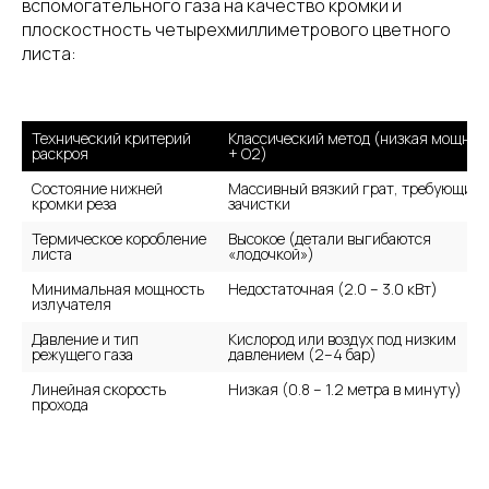
вспомогательного газа на качество кромки и
плоскостность четырехмиллиметрового цветного
листа:
Технический критерий 
Классический метод (низкая мощност
раскроя
+ O2)
Состояние нижней 
Массивный вязкий грат, требующий 
кромки реза
зачистки
Термическое коробление 
Высокое (детали выгибаются 
листа
«лодочкой»)
Минимальная мощность 
Недостаточная (2.0 – 3.0 кВт)
излучателя
Давление и тип 
Кислород или воздух под низким 
режущего газа
давлением (2–4 бар)
Линейная скорость 
Низкая (0.8 – 1.2 метра в минуту)
прохода