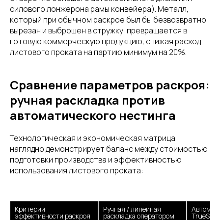
силового лонжерона рамы конвейера). Металл,
который при обычном раскрое был бы безвозвратно
вырезан и выброшен в стружку, превращается в
готовую коммерческую продукцию, снижая расход
листового проката на партию минимум на 20%.
Сравнение параметров раскроя:
ручная раскладка против
автоматического нестинга
Технологическая и экономическая матрица
наглядно демонстрирует баланс между стоимостью
подготовки производства и эффективностью
использования листового проката:
Критерий 
Ручная / линейная 
Автомати
эффективности раскроя
раскладка оператором
TrueShap