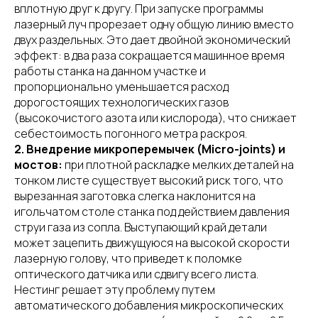
вплотную друг к другу. При запуске программы
лазерный луч прорезает одну общую линию вместо
двух раздельных. Это дает двойной экономический
эффект: в два раза сокращается машинное время
работы станка на данном участке и
пропорционально уменьшается расход
дорогостоящих технологических газов
(высокочистого азота или кислорода), что снижает
себестоимость погонного метра раскроя.
2. Внедрение микроперемычек (Micro-joints) и
мостов:
при плотной раскладке мелких деталей на
тонком листе существует высокий риск того, что
вырезанная заготовка слегка наклонится на
игольчатом столе станка под действием давления
струи газа из сопла. Выступающий край детали
может зацепить движущуюся на высокой скорости
лазерную голову, что приведет к поломке
оптического датчика или сдвигу всего листа.
Нестинг решает эту проблему путем
автоматического добавления микроскопических