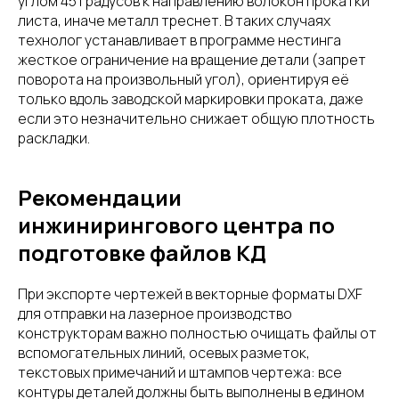
углом 45 градусов к направлению волокон прокатки
листа, иначе металл треснет. В таких случаях
технолог устанавливает в программе нестинга
жесткое ограничение на вращение детали (запрет
поворота на произвольный угол), ориентируя её
только вдоль заводской маркировки проката, даже
если это незначительно снижает общую плотность
раскладки.
Рекомендации
инжинирингового центра по
подготовке файлов КД
При экспорте чертежей в векторные форматы DXF
для отправки на лазерное производство
конструкторам важно полностью очищать файлы от
вспомогательных линий, осевых разметок,
текстовых примечаний и штампов чертежа: все
контуры деталей должны быть выполнены в едином