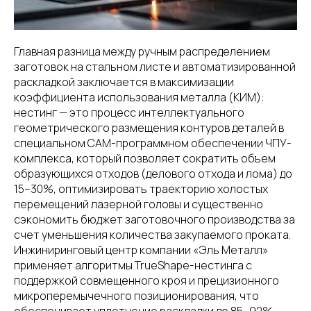
Главная разница между ручным распределением
заготовок на стальном листе и автоматизированной
раскладкой заключается в максимизации
коэффициента использования металла (КИМ):
нестинг — это процесс интеллектуального
геометрического размещения контуров деталей в
специальном CAM-программном обеспечении ЧПУ-
комплекса, который позволяет сократить объем
образующихся отходов (делового отхода и лома) до
15–30%, оптимизировать траекторию холостых
перемещений лазерной головы и существенно
сэкономить бюджет заготовочного производства за
счет уменьшения количества закупаемого проката.
Инжиниринговый центр компании «Эль Металл»
применяет алгоритмы TrueShape-нестинга с
поддержкой совмещенного кроя и прецизионного
микроперемычечного позиционирования, что