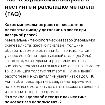
нестинге и раскладке металла
(FAQ)
Какое минимальное расстояние должно
оставаться между деталями на листе при
лазерной резке?
Минимальный технологический зазор (перемычка
скелета листа) жестко привязан к толщине
обрабатываемого металла. Для тонких листов
углеродистой или нержавеющей стали (до 2 мм)
зазор между контурами в программе нестинга
выставляется равным толщине металла, но не менее
1.5–2.0 мм. Для толстых плит (от 10–12 мм и выше)
расстояние между деталями увеличивают до 6–10
мм, чтобы предотвратить выдувание перемычки
потоком вспомогательного газа высокого давления
и исключить перегрев кромок.
Что такое «деловой отход» и как нестинг
помогает его использовать?