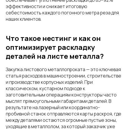
обеспечивает уплотнение раскладки до 85–92%
эффективности и снижает итоговую
себестоимость каждого погонного метра реза для
наших клиентов.
Что такое нестинг и как он
оптимизирует раскладку
деталей на листе металла?
Закупка листового металлопроката — это ключевая
статья расходов в машиностроении, строительстве
и производстве корпусных изделий. При
классическом, кустарном подходе к
заготовительным операциям конструкторы часто
мыслят прямоугольными габаритами деталей. В
результате на лазерный или координатно-
пробивной станок отправляются карты раскроя, где
между деталями остаются огромные пустые зоны,
уходящие в металлолом, за который заказчик уже