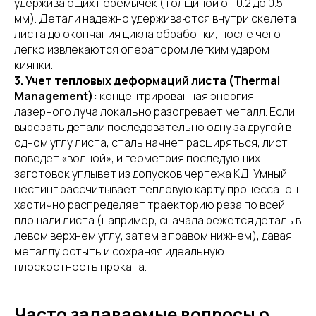
удерживающих перемычек (толщиной от 0.2 до 0.5
мм). Детали надежно удерживаются внутри скелета
листа до окончания цикла обработки, после чего
легко извлекаются оператором легким ударом
киянки.
3. Учет тепловых деформаций листа (Thermal
Management):
концентрированная энергия
лазерного луча локально разогревает металл. Если
вырезать детали последовательно одну за другой в
одном углу листа, сталь начнет расширяться, лист
поведет «волной», и геометрия последующих
заготовок уплывет из допусков чертежа КД. Умный
нестинг рассчитывает тепловую карту процесса: он
хаотично распределяет траекторию реза по всей
площади листа (например, сначала режется деталь в
левом верхнем углу, затем в правом нижнем), давая
металлу остыть и сохраняя идеальную
плоскостность проката.
Часто задаваемые вопросы о