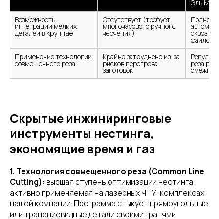
Эль Мет
Возможность 
Отсутствует (требует 
Полность
интеграции мелких 
многочасового ручного 
автомати
деталей в крупные
черчения)
сквозног
файлов
Применение технологии 
Крайне затруднено из-за 
Регулярн
совмещенного реза
рисков перегрева 
реза разд
заготовок
смежные
Скрытые инжиниринговые
инструменты нестинга,
экономящие время и газ
1. Технология совмещенного реза (Common Line
Cutting):
высшая ступень оптимизации нестинга,
активно применяемая на лазерных ЧПУ-комплексах
нашей компании. Программа стыкует прямоугольные
или трапециевидные детали своими гранями