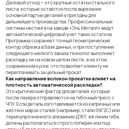
Деловой отход — это крупные остатки стального
листа, которые остаются после вырезания
основной партии деталей и пригодны для
дальнейшего производства. Профессиональные
системы нестинга на заводе «Эль Металл» ведут
автоматический цифровой учет таких остатков.
Программа сохраняет точный геометрический
контур обрезка в базе данных, и при поступлении
следующего мелкого заказа технолог выполняет
раскладку не на новом целом листе, а на этом
сохраненном куске, что позволяет клиенту не
переплачивать за цельный прокат.
Как направление волокон прокатки влияет на
плотность автоматической раскладки?
Это критический фактор для деталей, которые
после лазера отправляются на гибочный пресс с
ЧПУ. Если деталь изготавливается из капризных или
жестких марок сталей (например, стали 09Г2С) или
термоупрочненного алюминия Д16Т, её линии гиба
должны располагаться строго поперек или под