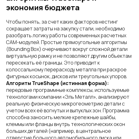
экономия бюджета
Чтобы понять, за счет каких факторов нестинг
сокращает затраты на закупку стали, необходимо
разобрать логику работы современных расчетных
CAM-модулей. Простые прямоугольные алгоритмы
(Bounding Box) очерчивают вокруг сложной детали
виртуальную рамку и не позволяют другим объектам
пересекать её границы. Это приводит к
колоссальному перерасходу металла при раскрое
фигурных косынок, дисков или треугольных упоров.
Алгоритм TrueShape (истинная форма):
передовые программные комплексы, используемые
технологами компании «Эль Металл», анализируют
реальную физическую микрогеометрию детали с
учетом всех её вогнутых и выпуклых зон. Программа
способна заносить мелкие крепежные шайбы,
клеммы или фланцы внутрь технологических окон
больших деталей (например, в центральное
отверстие большого автомобильного диска или