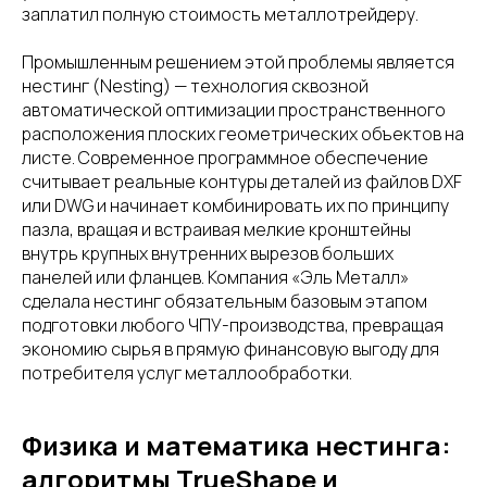
заплатил полную стоимость металлотрейдеру.
Промышленным решением этой проблемы является
нестинг (Nesting) — технология сквозной
автоматической оптимизации пространственного
расположения плоских геометрических объектов на
листе. Современное программное обеспечение
считывает реальные контуры деталей из файлов DXF
или DWG и начинает комбинировать их по принципу
пазла, вращая и встраивая мелкие кронштейны
внутрь крупных внутренних вырезов больших
панелей или фланцев. Компания «Эль Металл»
сделала нестинг обязательным базовым этапом
подготовки любого ЧПУ-производства, превращая
экономию сырья в прямую финансовую выгоду для
потребителя услуг металлообработки.
Физика и математика нестинга:
алгоритмы TrueShape и