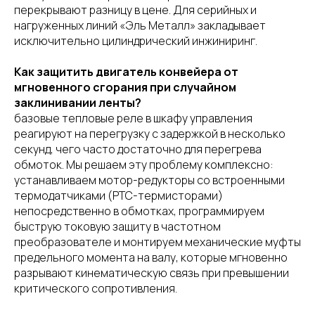
перекрывают разницу в цене. Для серийных и
нагруженных линий «Эль Металл» закладывает
исключительно цилиндрический инжиниринг.
Как защитить двигатель конвейера от
мгновенного сгорания при случайном
заклинивании ленты?
базовые тепловые реле в шкафу управления
реагируют на перегрузку с задержкой в несколько
секунд, чего часто достаточно для перегрева
обмоток. Мы решаем эту проблему комплексно:
устанавливаем мотор-редукторы со встроенными
термодатчиками (PTC-термисторами)
непосредственно в обмотках, программируем
быструю токовую защиту в частотном
преобразователе и монтируем механические муфты
предельного момента на валу, которые мгновенно
разрывают кинематическую связь при превышении
критического сопротивления.