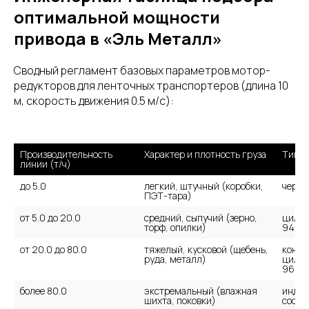
оптимальной мощности
привода в «Эль Металл»
Сводный регламент базовых параметров мотор-
редукторов для ленточных транспортеров (длина 10
м, скорость движения 0.5 м/с):
Производительность 
Характер и плотность груза
Тип р
линии (т/ч)
до 5.0
легкий, штучный (коробки, 
червя
ПЭТ-тара)
от 5.0 до 20.0
средний, сыпучий (зерно, 
цилин
торф, опилки)
94%
от 20.0 до 80.0
тяжелый, кусковой (щебень, 
конич
руда, металл)
цилин
96%
более 80.0
экстремальный (влажная 
индус
шихта, поковки)
соосн