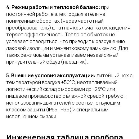
4. Режим работы и тепловой баланс:
при
постоянной работе электродвигателя на
пониженных оборотах (через частотный
преобразователь) штатная крыльчатка охлаждения
теряет эффективность. Тепло от обмоток не
успевает отводиться, что приводит к разрушению
лаковой изоляции и межвитковому замыканию. Для
таких режимов мы устанавливаем независимый
принудительный обдув (наездник).
5. Внешние условия эксплуатации:
литейный цех с
температурой воздуха +50°C, неотапливаемый
логистический склад с морозами до -25°C или
пищевое производство с влажной средой требуют
использования двигателей с соответствующим
классом защиты (IP55, IP66) и специальным
исполнением смазки.
Инженерная таблица подбора