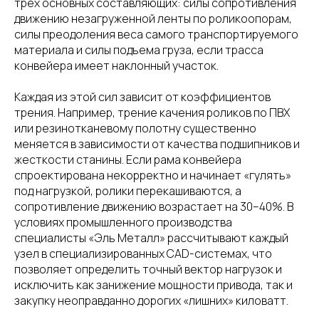
трех основных составляющих: силы сопротивления
движению незагруженной ленты по роликоопорам,
силы преодоления веса самого транспортируемого
материала и силы подъема груза, если трасса
конвейера имеет наклонный участок.
Каждая из этой сил зависит от коэффициентов
трения. Например, трение качения роликов по ПВХ
или резинотканевому полотну существенно
меняется в зависимости от качества подшипников и
жесткости станины. Если рама конвейера
спроектирована некорректно и начинает «гулять»
под нагрузкой, ролики перекашиваются, а
сопротивление движению возрастает на 30–40%. В
условиях промышленного производства
специалисты «Эль Металл» рассчитывают каждый
узел в специализированных CAD-системах, что
позволяет определить точный вектор нагрузок и
исключить как занижение мощности привода, так и
закупку неоправданно дорогих «лишних» киловатт.