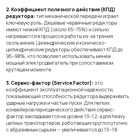
2. Коэффициент полезного действия (КПД)
редуктора:
тип механической передачи играет
ключевую роль. Дешевые червячные редукторы
имеют низкий КПД (около 65–75%) и сильно
нагреваются в процессе работы из-за трения
скольжения. Цилиндрические и коническо-
цилиндрические редукторы обеспечивают КПД до
95–98%, что позволяет использовать менее
мощный электродвигатель при сопоставимом
крутящем моменте.
3. Сервис-фактор (Service Factor):
это
коэффициент эксплуатационной надежности,
показывающий способность редуктора выдерживать
ударные нагрузки и частые пуски. Для легких
конвейеров периодического действия сервис-
фактор закладывается на уровне 1.0–1.2, а для heavy
цепных транспортеров, работающих круглосуточно
с абразивным сырьем — увеличивается до 1.5–1.8.